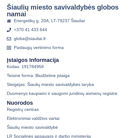
Šiaulių miesto savivaldybės globos
namai
Energetikų g. 20A, LT-79237 Šiauliai
+370 41 433 644
globa@siauliai.lt
Paslaugų vertinimo forma
Įstaigos Informacija
Kodas: 191784958
Teisinė forma: Biudžetinė įstaiga
Steigėjas: Šiaulių miesto savivaldybės taryba
Duomenys kaupiami ir saugomi juridinių asmenų registre
Nuorodos
Registrų centras
Elektroniniai valdžios vartai
Šiaulių miesto savivaldybė
LR Socialinės apsaugos ir darbo ministerija