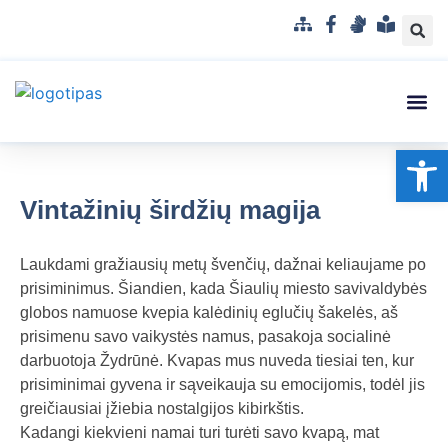
S
F
G
L
i
a
e
e
t
c
s
n
e
e
t
g
m
b
u
v
Struktūra
Administr
Korupci
Pranešė
Op
a
o
k
a
p
o
a
i
k
l
s
Vintažinių širdžių magija
b
u
a
p
Laukdami gražiausių metų švenčių, dažnai keliaujame po
r
prisiminimus. Šiandien, kada Šiaulių miesto savivaldybės
a
globos namuose kvepia kalėdinių eglučių šakelės, aš
n
prisimenu savo vaikystės namus, pasakoja socialinė
t
darbuotoja Žydrūnė. Kvapas mus nuveda tiesiai ten, kur
a
prisiminimai gyvena ir sąveikauja su emocijomis, todėl jis
m
greičiausiai įžiebia nostalgijos kibirkštis.
a
Kadangi kiekvieni namai turi turėti savo kvapą, mat
k