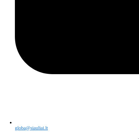
globa@siauliai.lt